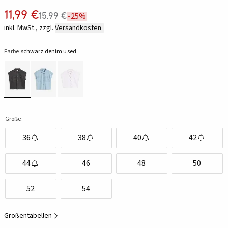
11,99 €
15,99 €
-25%
inkl. MwSt., zzgl.
Versandkosten
Farbe:
schwarz denim used
Größe:
36
38
40
42
44
46
48
50
52
54
Größentabellen