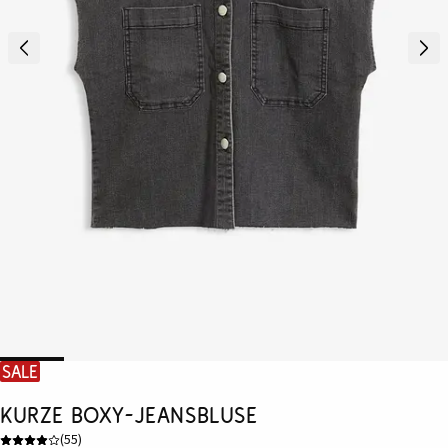
SALE
Kurze Boxy-Jeansbluse
(
55
)