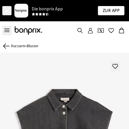
Die bonprix App
Zur App
Kurzarm-Blusen