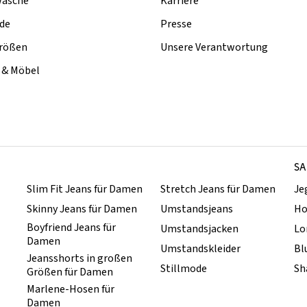
äsche
Karriere
de
Presse
rößen
Unsere Verantwortung
& Möbel
SA
Slim Fit Jeans für Damen
Stretch Jeans für Damen
Je
Skinny Jeans für Damen
Umstandsjeans
Ho
Boyfriend Jeans für
Umstandsjacken
Lo
Damen
Umstandskleider
Bl
Jeansshorts in großen
Stillmode
Sh
Größen für Damen
Marlene-Hosen für
Damen