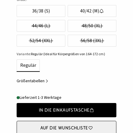
36/38 (S)
40/42 (M)
44/46 (L)
48/50 (XL)
52/54 (XXL)
56/58 (3XL)
Variante:
Regulär (Ideal für Körpergrößen von 164-172 cm)
Regulär
Größentabellen
Lieferzeit 1-3 Werktage
In die Einkaufstasche
Auf die Wunschliste