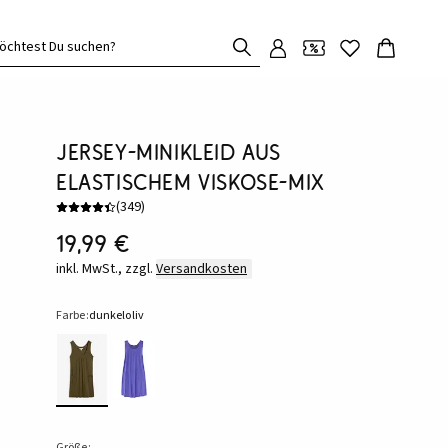
öchtest Du suchen?
Jersey-Minikleid aus
elastischem Viskose-Mix
(
349
)
19,99 €
inkl. MwSt., zzgl.
Versandkosten
Farbe:
dunkeloliv
Größe: