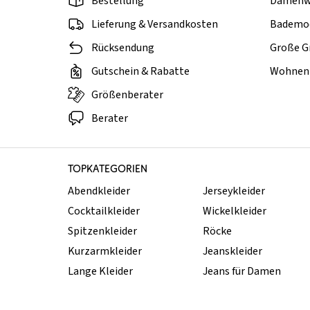
Bestellung
Damenw
Lieferung & Versandkosten
Bademo
Rücksendung
Große G
Gutschein & Rabatte
Wohnen 
Größenberater
Berater
TOPKATEGORIEN
Abendkleider
Jerseykleider
Cocktailkleider
Wickelkleider
Spitzenkleider
Röcke
Kurzarmkleider
Jeanskleider
Lange Kleider
Jeans für Damen