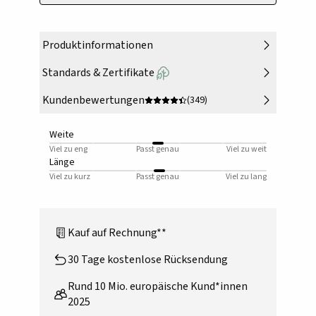
Produktinformationen
Standards & Zertifikate
Kundenbewertungen
(349)
Weite
Viel zu eng
Passt genau
Viel zu weit
Länge
Viel zu kurz
Passt genau
Viel zu lang
Kauf auf Rechnung**
30 Tage kostenlose Rücksendung
Rund 10 Mio. europäische Kund*innen
2025