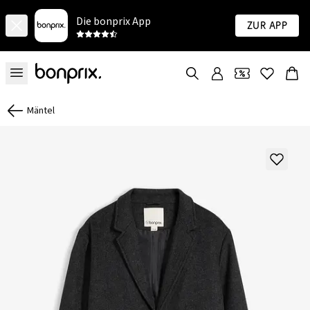
Die bonprix App
Zur App
Mäntel