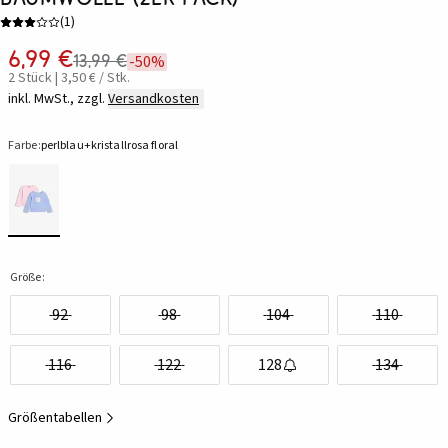
(
1
)
6,99 €
13,99 €
-50%
2 Stück | 3,50 € / Stk.
inkl. MwSt., zzgl.
Versandkosten
Farbe:
perlblau+kristallrosa floral
Größe:
92
98
104
110
116
122
128
134
Größentabellen