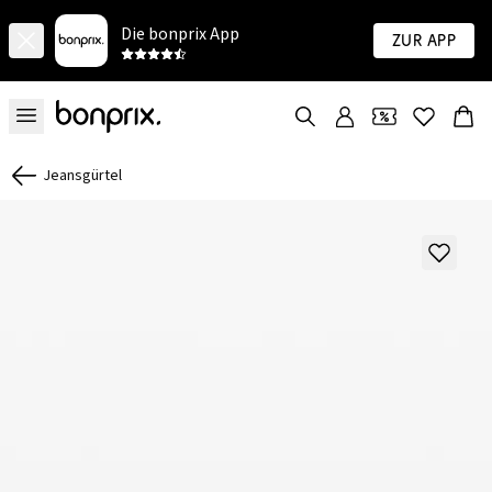
Die bonprix App
Zur App
Jeansgürtel