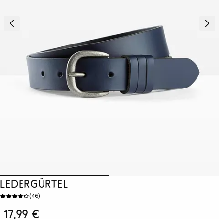
Ledergürtel
(
46
)
17,99 €