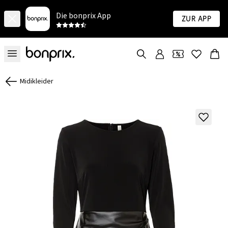
Die bonprix App
Zur App
Midikleider