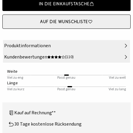
In die Einkaufstasche
Auf die Wunschliste
Produktinformationen
Kundenbewertungen
(110)
Weite
Viel zu eng
Passt genau
Viel zu weit
Länge
Viel zu kurz
Passt genau
Viel zu lang
Kauf auf Rechnung**
30 Tage kostenlose Rücksendung