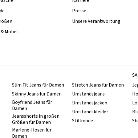
äsche
Karriere
de
Presse
rößen
Unsere Verantwortung
& Möbel
SA
Slim Fit Jeans für Damen
Stretch Jeans für Damen
Je
Skinny Jeans für Damen
Umstandsjeans
Ho
Boyfriend Jeans für
Umstandsjacken
Lo
Damen
Umstandskleider
Bl
Jeansshorts in großen
Stillmode
Sh
Größen für Damen
Marlene-Hosen für
Damen