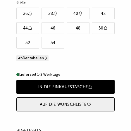
Größe:
36
38
40
42
44
46
48
50
52
54
Größentabellen
Lieferzeit 1-3 Werktage
In die Einkaufstasche
Auf die Wunschliste
Highlights