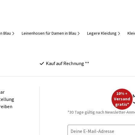
n Blau
Leinenhosen für Damen in Blau
Legere Kleidung
Kle
Kauf auf Rechnung **
ar
10% +
M
tellung
Versand
gratis*
reiben
*30 Tage gültig nach Newsletter-Anm
Deine E-Mail-Adresse