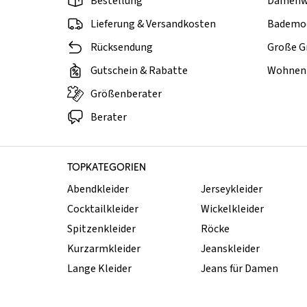
Bestellung
Damenw
Lieferung & Versandkosten
Bademo
Rücksendung
Große G
Gutschein & Rabatte
Wohnen 
Größenberater
Berater
TOPKATEGORIEN
Abendkleider
Jerseykleider
Cocktailkleider
Wickelkleider
Spitzenkleider
Röcke
Kurzarmkleider
Jeanskleider
Lange Kleider
Jeans für Damen