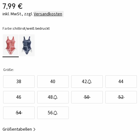
7,99 €
inkl. MwSt., zzgl.
Versandkosten
Farbe:
chillirot/weiß bedruckt
Größe:
38
40
42
44
46
48
50
52
54
56
Größentabellen