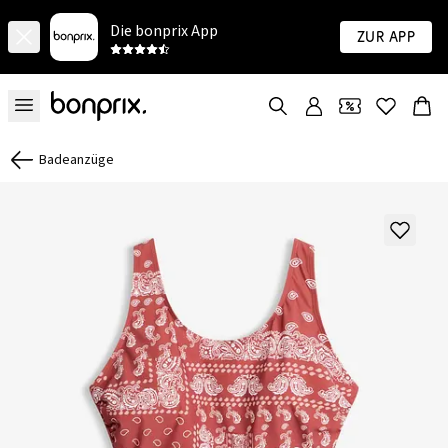
Die bonprix App
Zur App
Badeanzüge