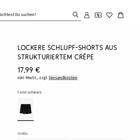
öchtest Du suchen?
Lockere Schlupf-Shorts aus
strukturiertem Crêpe
17,99 €
inkl. MwSt., zzgl.
Versandkosten
Farbe:
schwarz
Größe: