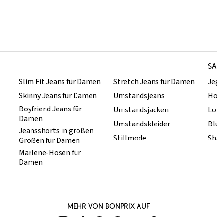
SA
Slim Fit Jeans für Damen
Stretch Jeans für Damen
Je
Skinny Jeans für Damen
Umstandsjeans
Ho
Boyfriend Jeans für
Umstandsjacken
Lo
Damen
Umstandskleider
Bl
Jeansshorts in großen
Stillmode
Sh
Größen für Damen
Marlene-Hosen für
Damen
MEHR VON BONPRIX AUF