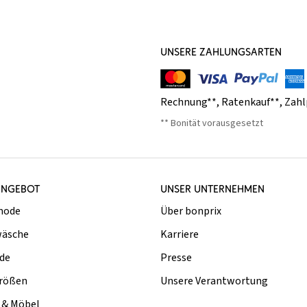
UNSERE ZAHLUNGSARTEN
Rechnung**
,
Ratenkauf**
,
Zahl
** Bonität vorausgesetzt
ANGEBOT
UNSER UNTERNEHMEN
mode
Über bonprix
äsche
Karriere
de
Presse
rößen
Unsere Verantwortung
& Möbel