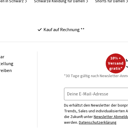
en in Schwarz
Schwarze Kleidung für Damen
Shorts für Damen
Kauf auf Rechnung **
ar
10% +
M
tellung
Versand
gratis*
reiben
*30 Tage gültig nach Newsletter-Anm
Deine E-Mail-Adresse
Du erhältst den Newsletter der bonpr
Trends, Sales und individualisierten 
die Zukunft unter
Newsletter Abmeldu
werden.
Datenschutzerklärung