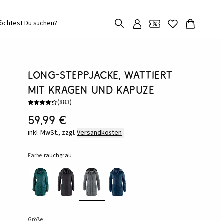
öchtest Du suchen?
Long-Steppjacke, wattiert
mit Kragen und Kapuze
(
883
)
59,99 €
inkl. MwSt., zzgl.
Versandkosten
Farbe:
rauchgrau
Größe: