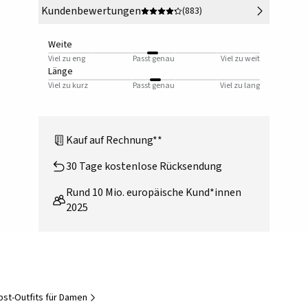
Kundenbewertungen
(883)
Weite
Viel zu eng
Passt genau
Viel zu weit
Länge
Viel zu kurz
Passt genau
Viel zu lang
Kauf auf Rechnung**
30 Tage kostenlose Rücksendung
Rund 10 Mio. europäische Kund*innen
2025
bst-Outfits für Damen