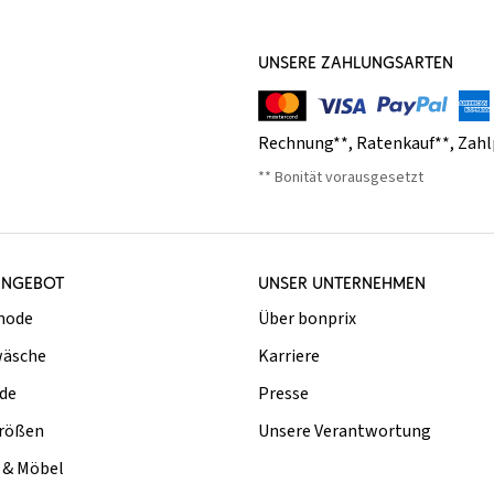
UNSERE ZAHLUNGSARTEN
Rechnung**
,
Ratenkauf**
,
Zahl
** Bonität vorausgesetzt
ANGEBOT
UNSER UNTERNEHMEN
mode
Über bonprix
äsche
Karriere
de
Presse
rößen
Unsere Verantwortung
& Möbel