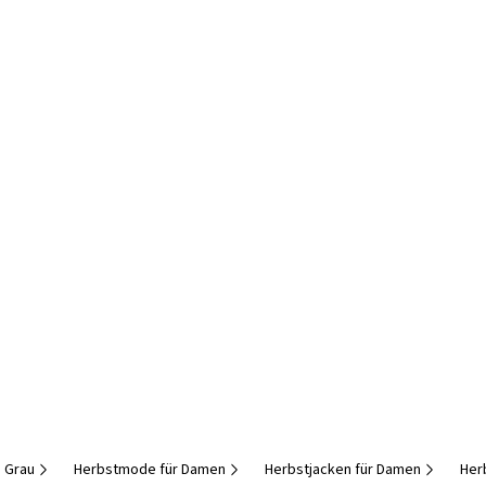
n Grau
Herbstmode für Damen
Herbstjacken für Damen
Her