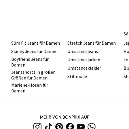
SA
Slim Fit Jeans für Damen
Stretch Jeans für Damen
Je
Skinny Jeans für Damen
Umstandsjeans
Ho
Boyfriend Jeans für
Umstandsjacken
Lo
Damen
Umstandskleider
Bl
Jeansshorts in großen
Stillmode
Sh
Größen für Damen
Marlene-Hosen für
Damen
MEHR VON BONPRIX AUF