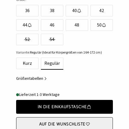
36
38
40
42
44
46
48
50
52
54
Variante:
Regulär (Ideal für Körpergrößen von 164-172 cm)
Kurz
Regulär
Größentabellen
Lieferzeit 1-3 Werktage
In die Einkaufstasche
Auf die Wunschliste