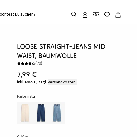
öchtest Du suchen?
Loose Straight-Jeans Mid
Waist, Baumwolle
(
70
)
7,99 €
inkl. MwSt., zzgl.
Versandkosten
Farbe:
natur
Größe: