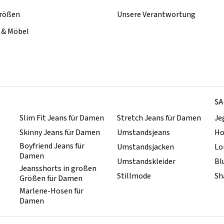
rößen
Unsere Verantwortung
& Möbel
SA
Slim Fit Jeans für Damen
Stretch Jeans für Damen
Je
Skinny Jeans für Damen
Umstandsjeans
Ho
Boyfriend Jeans für
Umstandsjacken
Lo
Damen
Umstandskleider
Bl
Jeansshorts in großen
Stillmode
Sh
Größen für Damen
Marlene-Hosen für
Damen