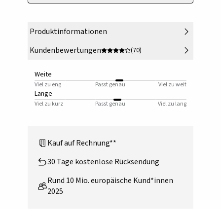
Produktinformationen
Kundenbewertungen
(70)
Weite
Viel zu eng
Passt genau
Viel zu weit
Länge
Viel zu kurz
Passt genau
Viel zu lang
Kauf auf Rechnung**
30 Tage kostenlose Rücksendung
Rund 10 Mio. europäische Kund*innen
2025