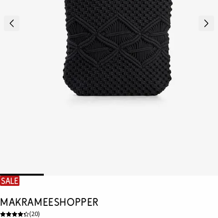
SALE
Makrameeshopper
(
20
)