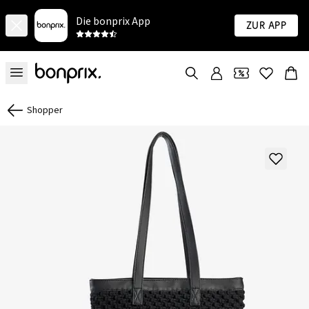
Die bonprix App
Zur App
Shopper