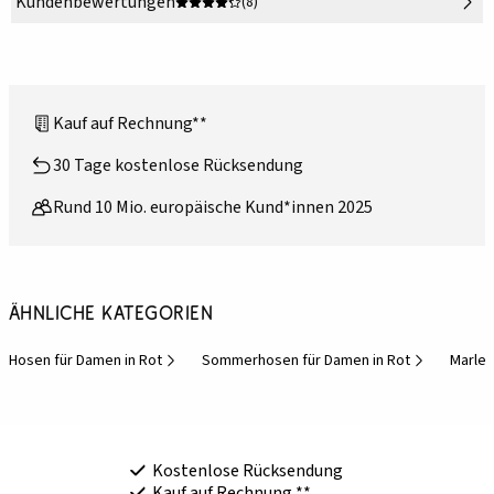
Kundenbewertungen
(8)
Kauf auf Rechnung**
30 Tage kostenlose Rücksendung
Rund 10 Mio. europäische Kund*innen 2025
Ähnliche Kategorien
Hosen für Damen in Rot
Sommerhosen für Damen in Rot
Marlen
Kostenlose Rücksendung
Kauf auf Rechnung **