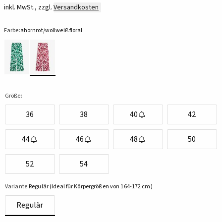
inkl. MwSt., zzgl.
Versandkosten
Farbe:
ahornrot/wollweiß floral
Größe:
36
38
40
42
44
46
48
50
52
54
Variante:
Regulär (Ideal für Körpergrößen von 164-172 cm)
Regulär