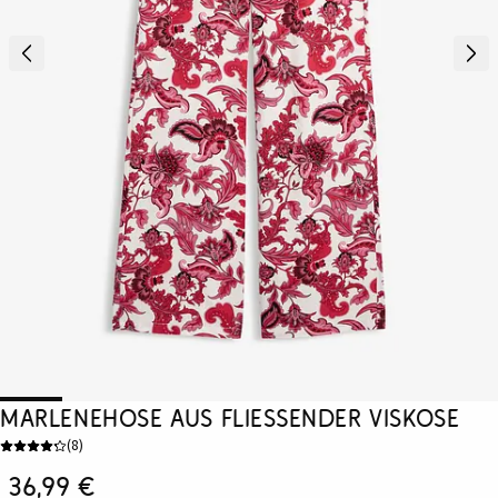
Marlenehose aus fließender Viskose
(
8
)
36,99 €