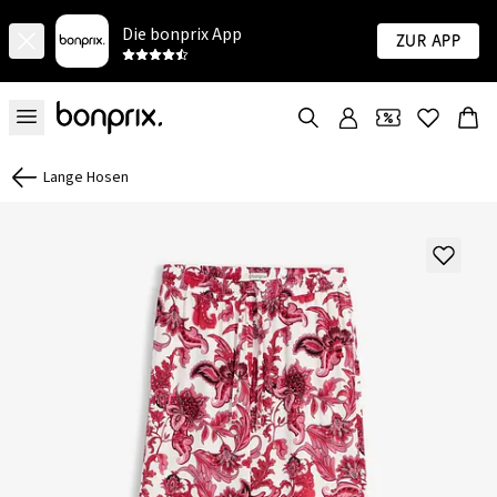
Die bonprix App
Zur App
Lange Hosen