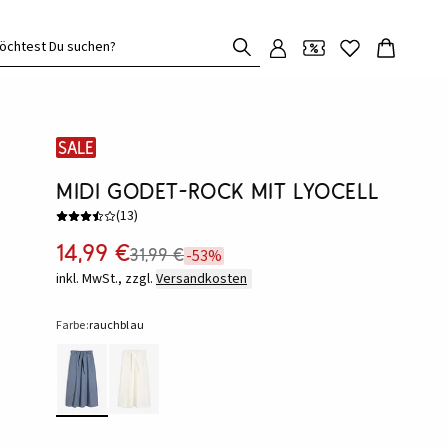
öchtest Du suchen?
SALE
Midi Godet-Rock mit Lyocell
(
13
)
14,99 €
31,99 €
-53%
inkl. MwSt., zzgl.
Versandkosten
Farbe:
rauchblau