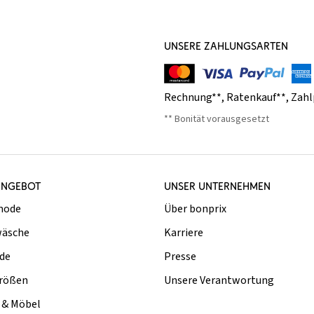
UNSERE ZAHLUNGSARTEN
Rechnung**
,
Ratenkauf**
,
Zahl
** Bonität vorausgesetzt
ANGEBOT
UNSER UNTERNEHMEN
mode
Über bonprix
äsche
Karriere
de
Presse
rößen
Unsere Verantwortung
& Möbel