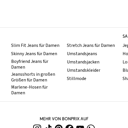
SA
Slim Fit Jeans für Damen
Stretch Jeans für Damen
Je
Skinny Jeans für Damen
Umstandsjeans
Ho
Boyfriend Jeans für
Umstandsjacken
Lo
Damen
Umstandskleider
Bl
Jeansshorts in großen
Stillmode
Sh
Größen für Damen
Marlene-Hosen für
Damen
MEHR VON BONPRIX AUF