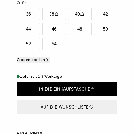
Größe:
36
38
40
42
44
46
48
50
52
54
Größentabellen
Lieferzeit 1-3 Werktage
In die Einkaufstasche
Auf die Wunschliste
Highlights