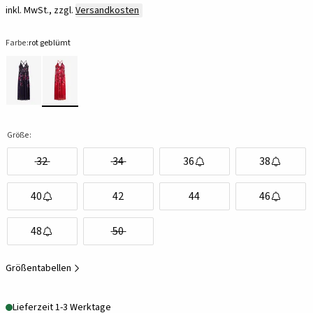
inkl. MwSt., zzgl.
Versandkosten
Farbe:
rot geblümt
Größe:
32
34
36
38
40
42
44
46
48
50
Größentabellen
Lieferzeit 1-3 Werktage