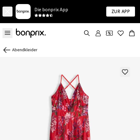
Die bonprix App
Zur App
Abendkleider