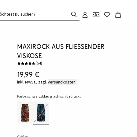
öchtest Du suchen?
Maxirock aus fließender
Viskose
(
64
)
19,99 €
inkl. MwSt., zzgl.
Versandkosten
Farbe:
schwarz/blau graphisch bedruckt
Größe: