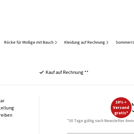
Röcke für Mollige mit Bauch
Kleidung auf Rechnung
Sommerrö
Kauf auf Rechnung **
ar
10% +
M
tellung
Versand
gratis*
reiben
*30 Tage gültig nach Newsletter-Anm