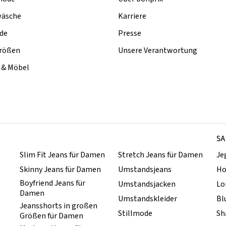
äsche
Karriere
de
Presse
rößen
Unsere Verantwortung
& Möbel
SA
Slim Fit Jeans für Damen
Stretch Jeans für Damen
Je
Skinny Jeans für Damen
Umstandsjeans
Ho
Boyfriend Jeans für
Umstandsjacken
Lo
Damen
Umstandskleider
Bl
Jeansshorts in großen
Stillmode
Sh
Größen für Damen