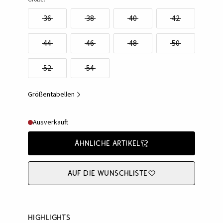
36
38
40
42
44
46
48
50
52
54
Größentabellen
Ausverkauft
Ähnliche Artikel
Auf die Wunschliste
Highlights