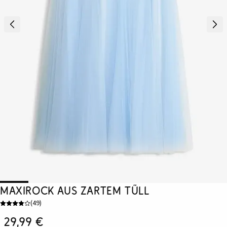
Maxirock aus zartem Tüll
(
49
)
29,99 €