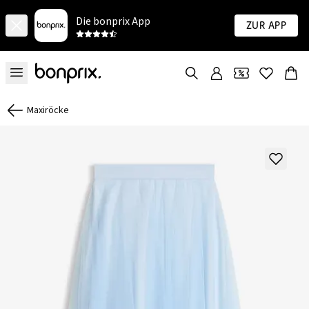
Die bonprix App
Zur App
Maxiröcke