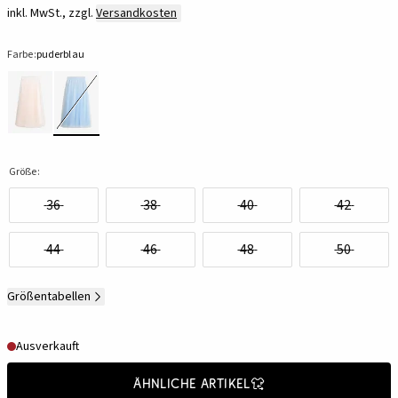
inkl. MwSt., zzgl.
Versandkosten
Farbe:
puderblau
Größe:
36
38
40
42
44
46
48
50
Größentabellen
Ausverkauft
Ähnliche Artikel