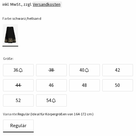
inkl. MwSt., zzgl.
Versandkosten
Farbe:
schwarz/hellsand
Größe:
36
38
40
42
44
46
48
50
52
54
Variante:
Regulär (Ideal für Körpergrößen von 164-172 cm)
Regulär