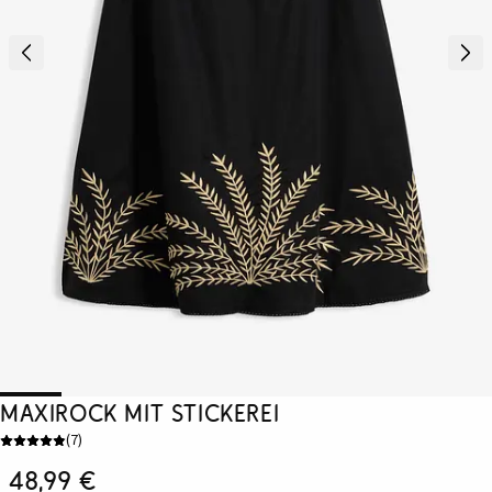
Maxirock mit Stickerei
(
7
)
48,99 €