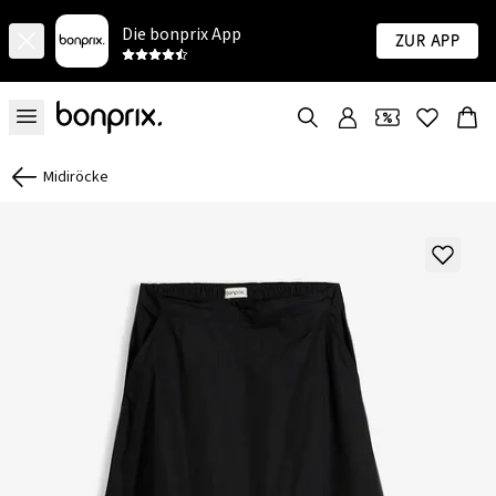
Die bonprix App
Zur App
Midiröcke