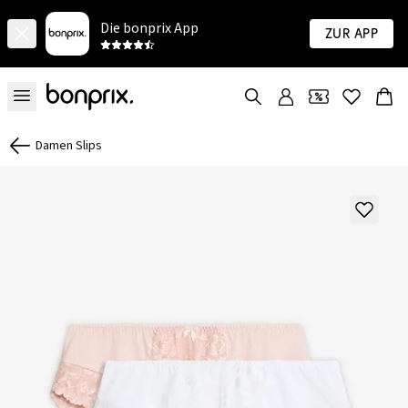
Die bonprix App
Zur App
Damen Slips