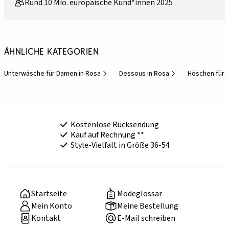
Rund 10 Mio. europäische Kund*innen 2025
Ähnliche Kategorien
Unterwäsche für Damen in Rosa
Dessous in Rosa
Höschen für
Kostenlose Rücksendung
Kauf auf Rechnung **
Style-Vielfalt in Größe 36-54
Startseite
Modeglossar
Mein Konto
Meine Bestellung
Kontakt
E-Mail schreiben