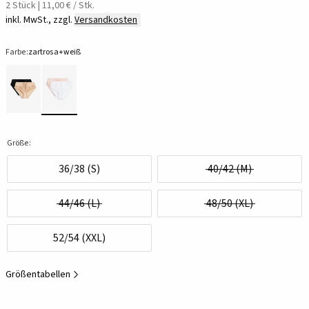
2 Stück | 11,00 € / Stk.
inkl. MwSt., zzgl.
Versandkosten
Farbe:
zartrosa+weiß
Größe:
36/38 (S)
40/42 (M)
44/46 (L)
48/50 (XL)
52/54 (XXL)
Größentabellen