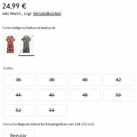
24,99 €
inkl. MwSt., zzgl.
Versandkosten
Farbe:
tiefgrün/hellsand bedruckt
Größe:
36
38
40
42
44
46
48
50
52
54
Variante:
Regulär (Ideal für Körpergrößen von 164-172 cm)
Regulär