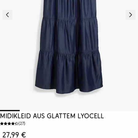
Midikleid aus glattem Lyocell
(
27
)
27,99 €