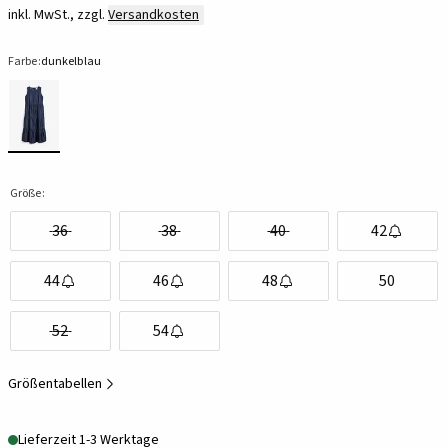
inkl. MwSt., zzgl.
Versandkosten
Farbe:
dunkelblau
Größe:
36
38
40
42
44
46
48
50
52
54
Größentabellen
Lieferzeit 1-3 Werktage