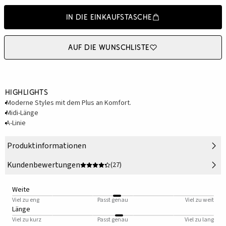
In die Einkaufstasche
Auf die Wunschliste
Highlights
Moderne Styles mit dem Plus an Komfort.
Midi-Länge
A-Linie
Produktinformationen
Kundenbewertungen
(27)
Weite
Viel zu eng
Passt genau
Viel zu weit
Länge
Viel zu kurz
Passt genau
Viel zu lang