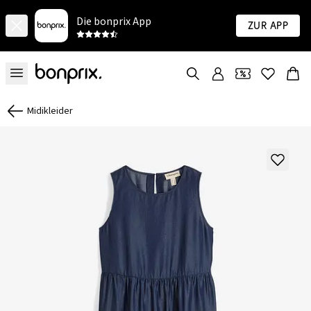
Die bonprix App
Zur App
Midikleider