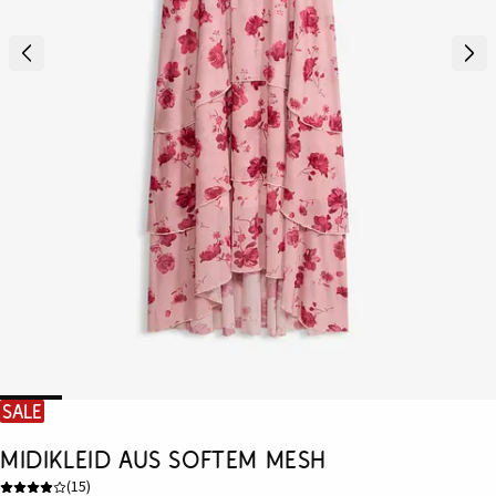
SALE
Midikleid aus softem Mesh
(
15
)