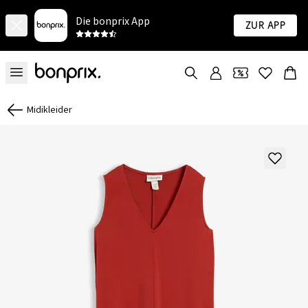
Die bonprix App
Zur App
Midikleider