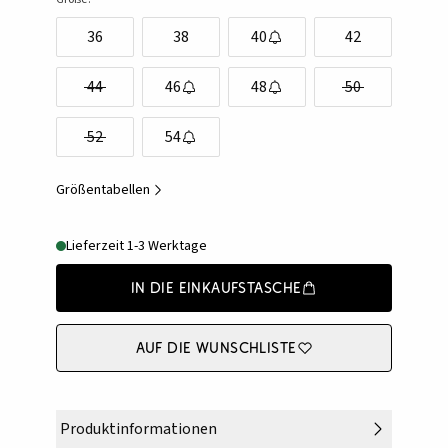
36
38
40
42
44
46
48
50
52
54
Größentabellen
Lieferzeit 1-3 Werktage
In die Einkaufstasche
Auf die Wunschliste
Produktinformationen