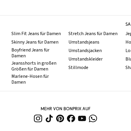
SA
Slim Fit Jeans für Damen
Stretch Jeans für Damen
Je
Skinny Jeans für Damen
Umstandsjeans
Ho
Boyfriend Jeans für
Umstandsjacken
Lo
Damen
Umstandskleider
Bl
Jeansshorts in großen
Stillmode
Sh
Größen für Damen
Marlene-Hosen für
Damen
MEHR VON BONPRIX AUF