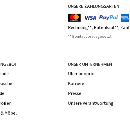
UNSERE ZAHLUNGSARTEN
Rechnung**
,
Ratenkauf**
,
Zahl
** Bonität vorausgesetzt
ANGEBOT
UNSER UNTERNEHMEN
mode
Über bonprix
äsche
Karriere
de
Presse
rößen
Unsere Verantwortung
& Möbel