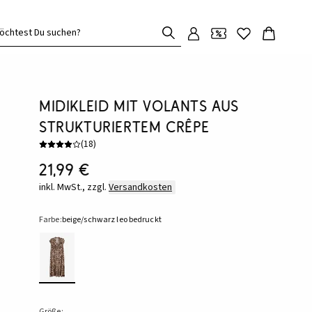
öchtest Du suchen?
Midikleid mit Volants aus
strukturiertem Crêpe
(
18
)
21,99 €
inkl. MwSt., zzgl.
Versandkosten
Farbe:
beige/schwarz leo bedruckt
Größe: