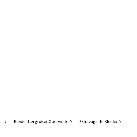
er
Kleider bei großer Oberweite
Extravagante Kleider