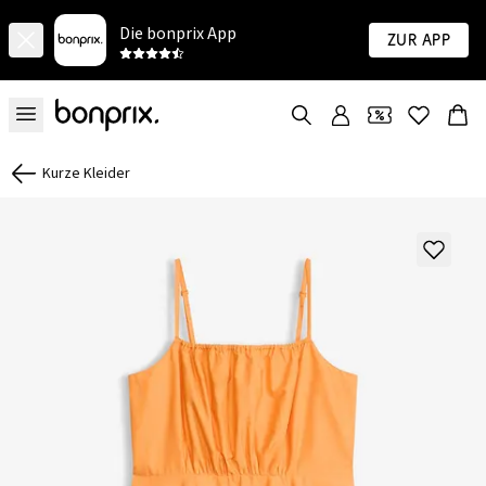
Die bonprix App
Zur App
Kurze Kleider