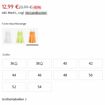
12,99 €
23,99 €
-45%
inkl. MwSt., zzgl.
Versandkosten
Farbe:
leuchtorange
Größe:
36
38
40
42
44
46
48
50
52
54
Größentabellen