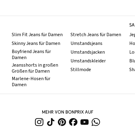
SA
Slim Fit Jeans für Damen
Stretch Jeans für Damen
Je
Skinny Jeans für Damen
Umstandsjeans
Ho
Boyfriend Jeans für
Umstandsjacken
Lo
Damen
Umstandskleider
Bl
Jeansshorts in großen
Stillmode
Sh
Größen für Damen
Marlene-Hosen für
Damen
MEHR VON BONPRIX AUF