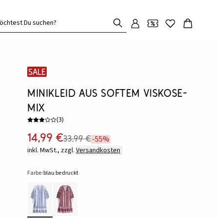
öchtest Du suchen?
SALE
Minikleid aus softem Viskose-
Mix
(
3
)
14,99 €
33,99 €
-55%
inkl. MwSt., zzgl.
Versandkosten
Farbe:
blau bedruckt