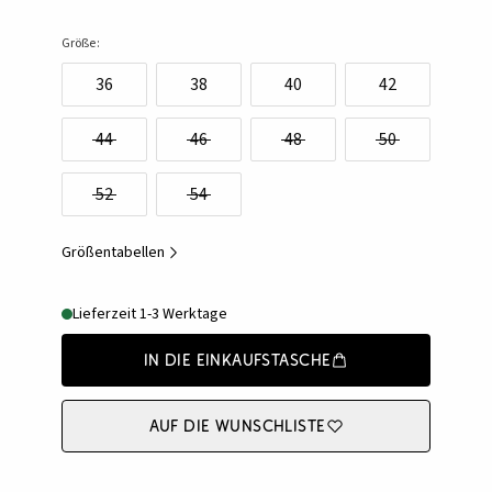
Größe:
36
38
40
42
44
46
48
50
52
54
Größentabellen
Lieferzeit 1-3 Werktage
In die Einkaufstasche
Auf die Wunschliste