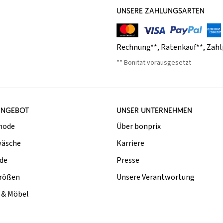
UNSERE ZAHLUNGSARTEN
Rechnung**
,
Ratenkauf**
,
Zahl
** Bonität vorausgesetzt
ANGEBOT
UNSER UNTERNEHMEN
mode
Über bonprix
äsche
Karriere
de
Presse
rößen
Unsere Verantwortung
& Möbel