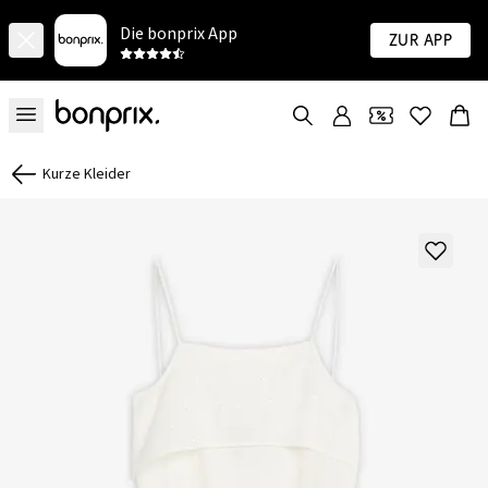
Die bonprix App
Zur App
Kurze Kleider