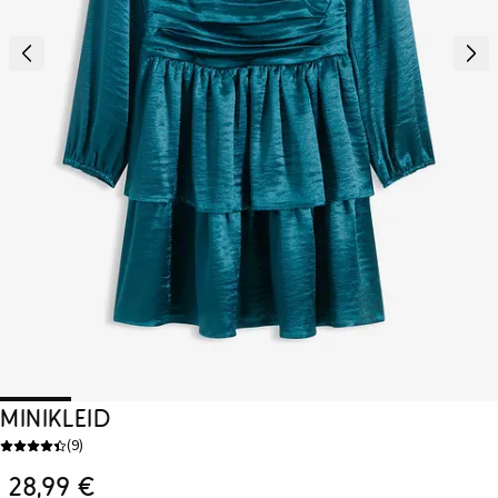
Minikleid
(
9
)
28,99 €