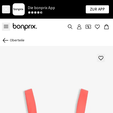
Die bonprix App
Zur App
Oberteile