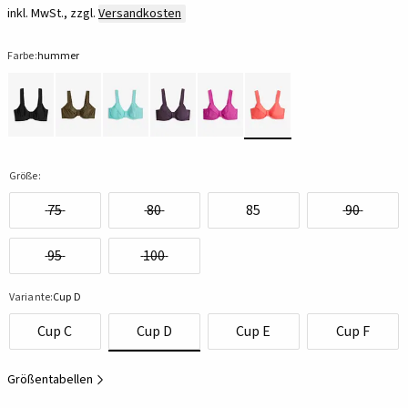
inkl. MwSt., zzgl.
Versandkosten
Farbe:
hummer
Größe:
75
80
85
90
95
100
Variante:
Cup D
Cup C
Cup D
Cup E
Cup F
Größentabellen