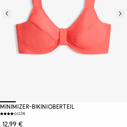
Minimizer-Bikinioberteil
(
229
)
12,99 €