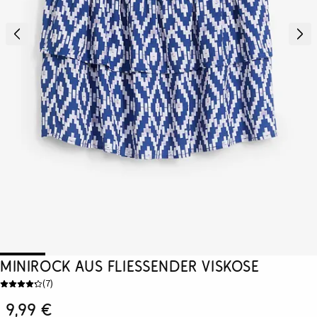
Minirock aus fließender Viskose
(
7
)
9,99 €