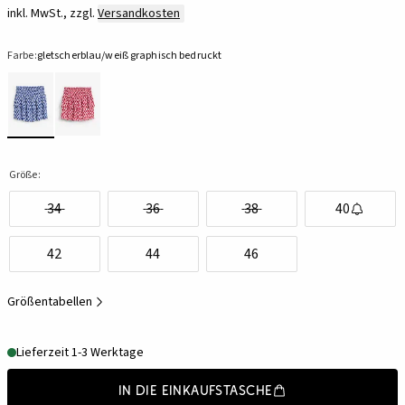
inkl. MwSt., zzgl.
Versandkosten
Farbe:
gletscherblau/weiß graphisch bedruckt
Größe:
34
36
38
40
42
44
46
Größentabellen
Lieferzeit 1-3 Werktage
In die Einkaufstasche