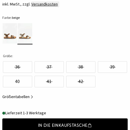
inkl. MwSt., zzgl.
Versandkosten
Farbe:
beige
Größe:
36
37
38
39
40
41
42
Größentabellen
Lieferzeit 1-3 Werktage
In die Einkaufstasche