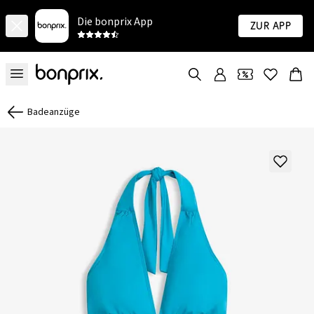
Die bonprix App
Zur App
Badeanzüge