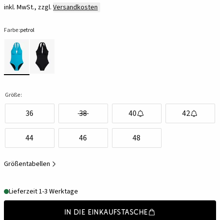
inkl. MwSt., zzgl.
Versandkosten
Farbe:
petrol
Größe:
36
38
40
42
44
46
48
Größentabellen
Lieferzeit 1-3 Werktage
In die Einkaufstasche