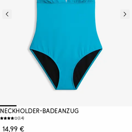
Neckholder-Badeanzug
(
14
)
14,99 €