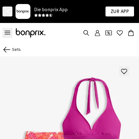
Die bonprix App
Zur App
Sets