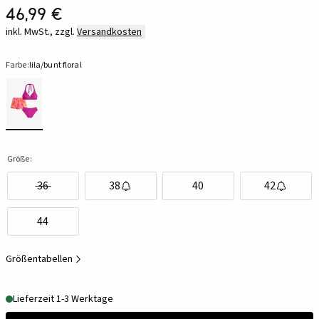
46,99 €
inkl. MwSt., zzgl.
Versandkosten
Farbe:
lila/bunt floral
Größe:
36
38
40
42
44
Größentabellen
Lieferzeit 1-3 Werktage