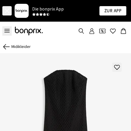
Die bonprix App
Zur App
Midikleider