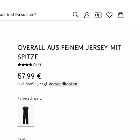
öchtest Du suchen?
Overall aus feinem Jersey mit
Spitze
(
4
)
57,99 €
inkl. MwSt., zzgl.
Versandkosten
Farbe:
schwarz
Größe: