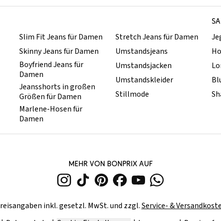
SA
Slim Fit Jeans für Damen
Stretch Jeans für Damen
Je
Skinny Jeans für Damen
Umstandsjeans
Ho
Boyfriend Jeans für
Umstandsjacken
Lo
Damen
Umstandskleider
Bl
Jeansshorts in großen
Stillmode
Sh
Größen für Damen
Marlene-Hosen für
Damen
MEHR VON BONPRIX AUF
reisangaben inkl. gesetzl. MwSt. und zzgl.
Service- & Versandkost