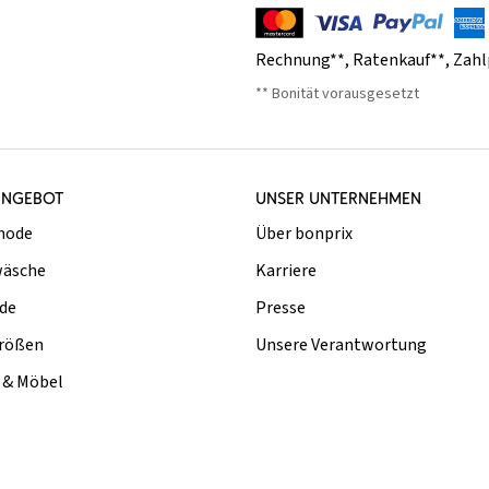
Rechnung**
,
Ratenkauf**
,
Zahl
** Bonität vorausgesetzt
ANGEBOT
UNSER UNTERNEHMEN
mode
Über bonprix
äsche
Karriere
de
Presse
rößen
Unsere Verantwortung
& Möbel