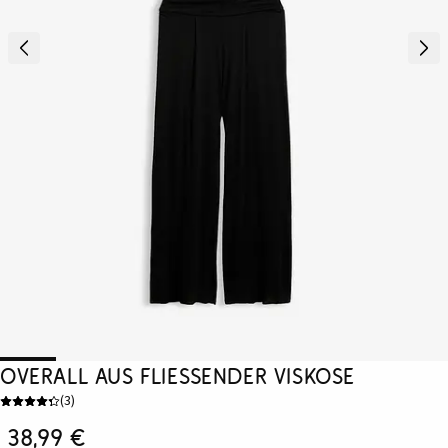
Overall aus fließender Viskose
(
3
)
38,99 €