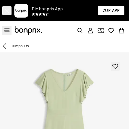
Die bonprix App
Zur App
Jumpsuits