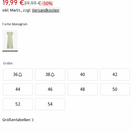
19,99 €
39,99 €
-50%
inkl. MwSt., zzgl.
Versandkosten
Farbe:
blassgrün
Größe:
36
38
40
42
44
46
48
50
52
54
Größentabellen