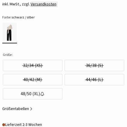
inkl. MwSt., zzgl.
Versandkosten
Farbe:
schwarz / silber
Größe:
32/34 (XS)
36/38 (S)
40/42 (M)
44/46 (L)
48/50 (XL)
Größentabellen
Lieferzeit 2-3 Wochen