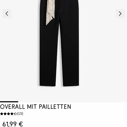
Overall mit Pailletten
(
15
)
61,99 €