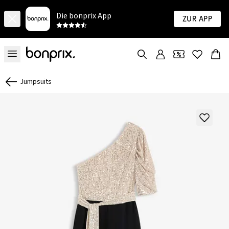
Die bonprix App
Zur App
Jumpsuits