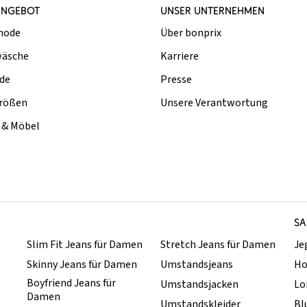
ANGEBOT
UNSER UNTERNEHMEN
mode
Über bonprix
äsche
Karriere
de
Presse
rößen
Unsere Verantwortung
& Möbel
SA
Slim Fit Jeans für Damen
Stretch Jeans für Damen
Je
Skinny Jeans für Damen
Umstandsjeans
Ho
Boyfriend Jeans für
Umstandsjacken
Lo
Damen
Umstandskleider
Bl