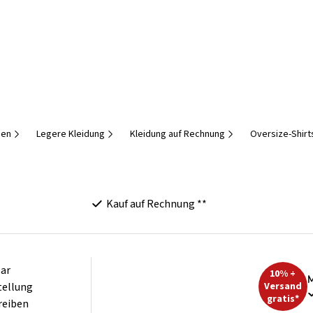
men
Legere Kleidung
Kleidung auf Rechnung
Oversize-Shirt
Kauf auf Rechnung **
ar
10% +
M
tellung
Versand
gratis*
reiben