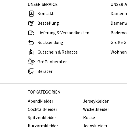
UNSER SERVICE
UNSER 
Kontakt
Damen
Bestellung
Damenw
Lieferung & Versandkosten
Bademo
Rücksendung
Große G
Gutschein & Rabatte
Wohnen 
Größenberater
Berater
TOPKATEGORIEN
Abendkleider
Jerseykleider
Cocktailkleider
Wickelkleider
Spitzenkleider
Röcke
Kurzarmkleider
Jeanskleider