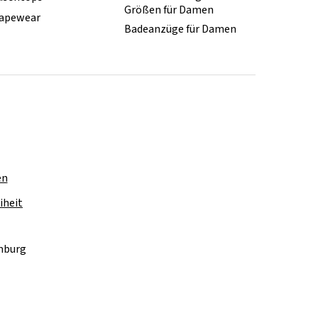
Größen für Damen
apewear
Badeanzüge für Damen
en
iheit
amburg