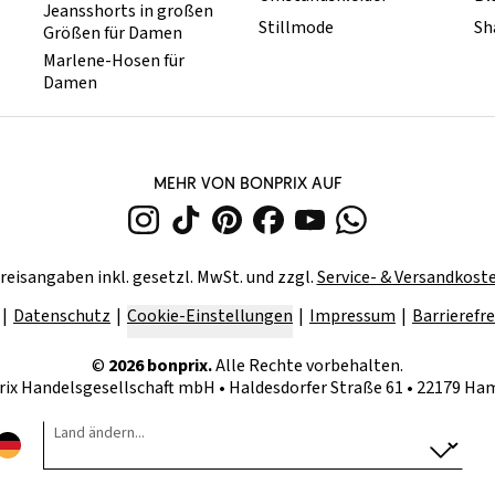
Jeansshorts in großen
Stillmode
Sh
Größen für Damen
Marlene-Hosen für
Damen
MEHR VON BONPRIX AUF
reisangaben inkl. gesetzl. MwSt. und zzgl.
Service- & Versandkost
Datenschutz
Cookie-Einstellungen
Impressum
Barrierefre
©
2026
bonprix.
Alle Rechte vorbehalten.
rix Handelsgesellschaft mbH
•
Haldesdorfer Straße 61 • 22179 H
Land ändern...