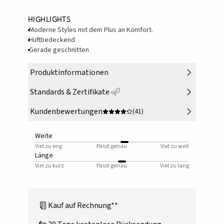
Highlights
Moderne Styles mit dem Plus an Komfort.
Hüftbedeckend
Gerade geschnitten
Produktinformationen
Standards & Zertifikate
Kundenbewertungen
(41)
Weite
Viel zu eng
Passt genau
Viel zu weit
Länge
Viel zu kurz
Passt genau
Viel zu lang
Kauf auf Rechnung**