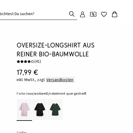
öchtest Du suchen?
Oversize-Longshirt aus
reiner Bio-Baumwolle
(
41
)
17,99 €
inkl. MwSt., zzgl.
Versandkosten
Farbe:
rosa/wollweiß/nebelmint quer gestreift
Größe: