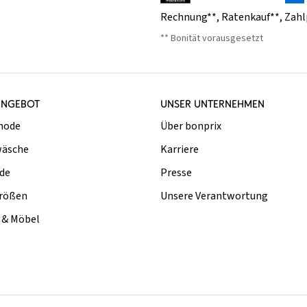
Rechnung**
,
Ratenkauf**
,
Zahl
** Bonität vorausgesetzt
ANGEBOT
UNSER UNTERNEHMEN
mode
Über bonprix
äsche
Karriere
de
Presse
rößen
Unsere Verantwortung
& Möbel