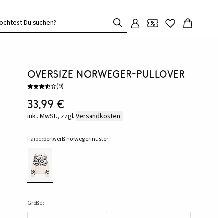
öchtest Du suchen?
Oversize Norweger-Pullover
(
9
)
33,99 €
inkl. MwSt., zzgl.
Versandkosten
Farbe:
perlweiß norwegermuster
Größe: