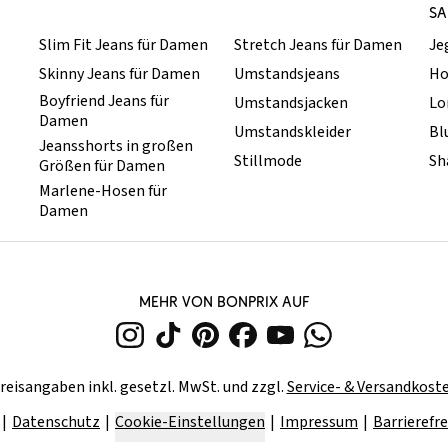
SA
Slim Fit Jeans für Damen
Stretch Jeans für Damen
Je
Skinny Jeans für Damen
Umstandsjeans
Ho
Boyfriend Jeans für
Umstandsjacken
Lo
Damen
Umstandskleider
Bl
Jeansshorts in großen
Stillmode
Sh
Größen für Damen
Marlene-Hosen für
Damen
MEHR VON BONPRIX AUF
reisangaben inkl. gesetzl. MwSt. und zzgl.
Service- & Versandkost
Datenschutz
Cookie-Einstellungen
Impressum
Barrierefre