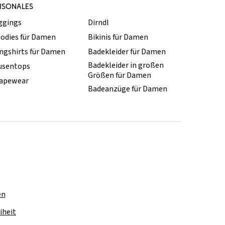
ISONALES
ggings
Dirndl
odies für Damen
Bikinis für Damen
ngshirts für Damen
Badekleider für Damen
Badekleider in großen
usentops
Größen für Damen
apewear
Badeanzüge für Damen
en
iheit