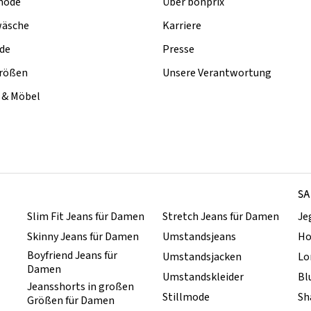
mode
Über bonprix
äsche
Karriere
de
Presse
rößen
Unsere Verantwortung
& Möbel
SA
Slim Fit Jeans für Damen
Stretch Jeans für Damen
Je
Skinny Jeans für Damen
Umstandsjeans
Ho
Boyfriend Jeans für
Umstandsjacken
Lo
Damen
Umstandskleider
Bl
Jeansshorts in großen
Stillmode
Sh
Größen für Damen