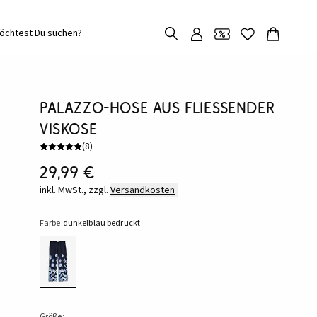
öchtest Du suchen?
Palazzo-Hose aus fließender
Viskose
(
8
)
29,99 €
inkl. MwSt., zzgl.
Versandkosten
Farbe:
dunkelblau bedruckt
Größe: