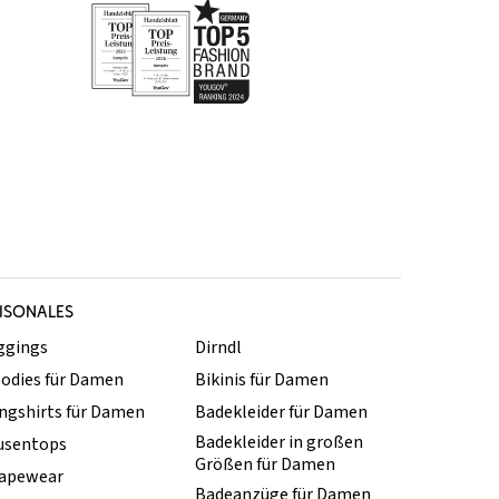
ISONALES
ggings
Dirndl
odies für Damen
Bikinis für Damen
ngshirts für Damen
Badekleider für Damen
Badekleider in großen
usentops
Größen für Damen
apewear
Badeanzüge für Damen