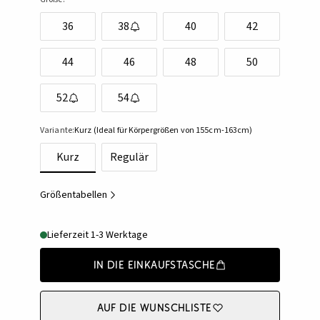
36
38
40
42
44
46
48
50
52
54
Variante:
Kurz (Ideal für Körpergrößen von 155cm-163cm)
Kurz
Regulär
Größentabellen
Lieferzeit 1-3 Werktage
In die Einkaufstasche
Auf die Wunschliste