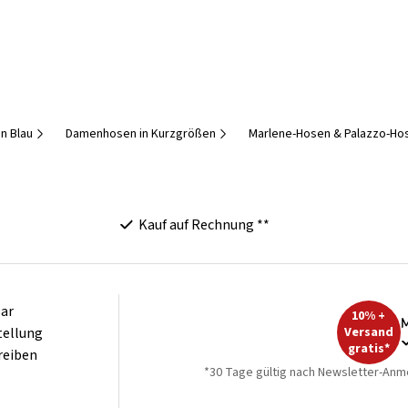
n Blau
Damenhosen in Kurzgrößen
Marlene-Hosen & Palazzo-Ho
Kauf auf Rechnung **
ar
10% +
M
tellung
Versand
gratis*
reiben
*30 Tage gültig nach Newsletter-Anm