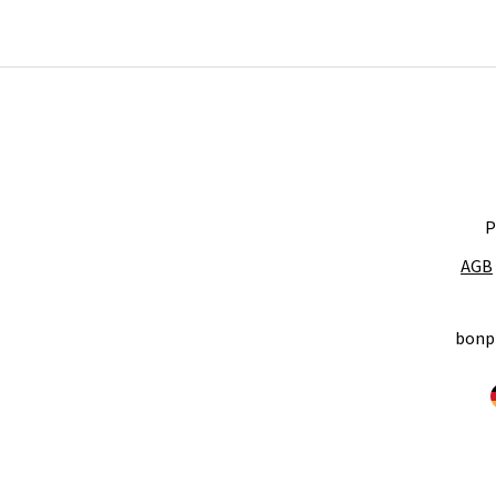
P
AGB
bonp