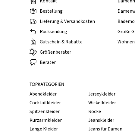
Kontakt
Damen
Bestellung
Damenw
Lieferung & Versandkosten
Bademo
Rücksendung
Große G
Gutschein & Rabatte
Wohnen 
Größenberater
Berater
TOPKATEGORIEN
Abendkleider
Jerseykleider
Cocktailkleider
Wickelkleider
Spitzenkleider
Röcke
Kurzarmkleider
Jeanskleider
Lange Kleider
Jeans für Damen