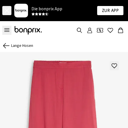
Die bonprix App
Zur App
Lange Hosen