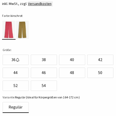
inkl. MwSt., zzgl.
Versandkosten
Farbe:
kirschrot
Größe:
36
38
40
42
44
46
48
50
52
54
Variante:
Regulär (Ideal für Körpergrößen von 164-172 cm)
Regulär