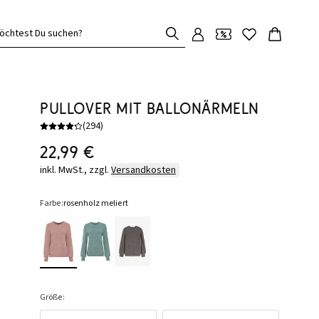
öchtest Du suchen?
Pullover mit Ballonärmeln
(
294
)
22,99 €
inkl. MwSt., zzgl.
Versandkosten
Farbe:
rosenholz meliert
Größe: