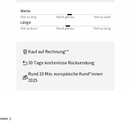
Weite
Viel zu eng
Passt genau
Viel zu weit
Länge
Viel zu kurz
Passt genau
Viel zu lang
Kauf auf Rechnung**
30 Tage kostenlose Rücksendung
Rund 10 Mio. europäische Kund*innen
2025
Damen