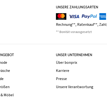
UNSERE ZAHLUNGSARTEN
Rechnung**
,
Ratenkauf**
,
Zahl
** Bonität vorausgesetzt
ANGEBOT
UNSER UNTERNEHMEN
mode
Über bonprix
äsche
Karriere
de
Presse
rößen
Unsere Verantwortung
& Möbel