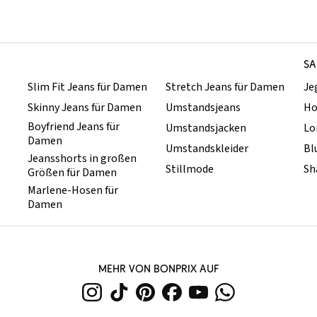
SA
Slim Fit Jeans für Damen
Stretch Jeans für Damen
Je
Skinny Jeans für Damen
Umstandsjeans
Ho
Boyfriend Jeans für
Umstandsjacken
Lo
Damen
Umstandskleider
Bl
Jeansshorts in großen
Stillmode
Sh
Größen für Damen
Marlene-Hosen für
Damen
MEHR VON BONPRIX AUF