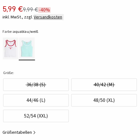
5,99 €
9,99 €
-40%
inkl. MwSt., zzgl.
Versandkosten
Farbe:
aquablau/weiß
Größe:
36/38 (S)
40/42 (M)
44/46 (L)
48/50 (XL)
52/54 (XXL)
Größentabellen