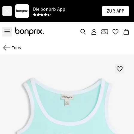
Die bonprix App
Zur App
Tops