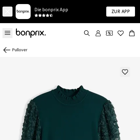
Die bonprix App
Zur App
Pullover