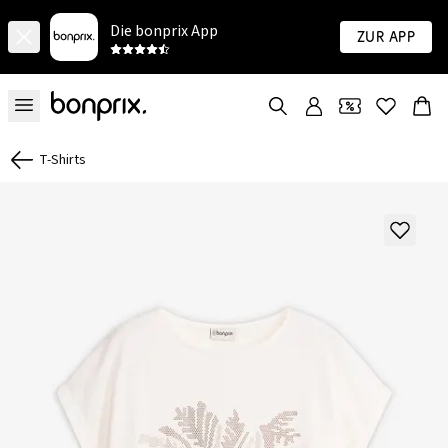
Die bonprix App
Zur App
T-Shirts