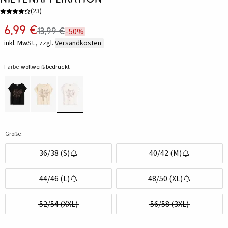
(
23
)
6,99 €
13,99 €
-50%
inkl. MwSt., zzgl.
Versandkosten
Farbe:
wollweiß bedruckt
Größe:
36/38 (S)
40/42 (M)
44/46 (L)
48/50 (XL)
52/54 (XXL)
56/58 (3XL)