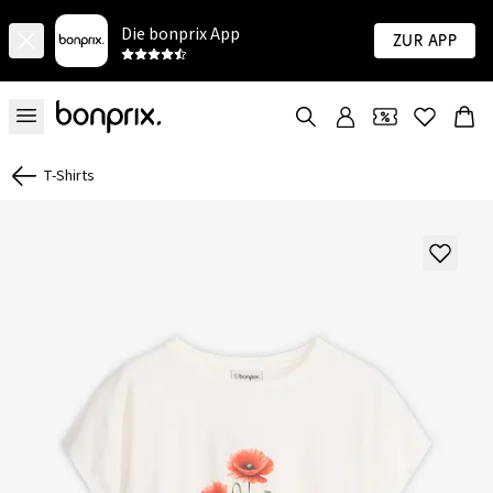
Die bonprix App
Zur App
T-Shirts