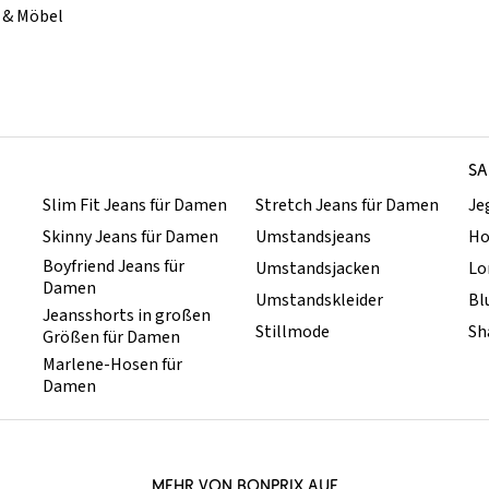
& Möbel
SA
Slim Fit Jeans für Damen
Stretch Jeans für Damen
Je
Skinny Jeans für Damen
Umstandsjeans
Ho
Boyfriend Jeans für
Umstandsjacken
Lo
Damen
Umstandskleider
Bl
Jeansshorts in großen
Stillmode
Sh
Größen für Damen
Marlene-Hosen für
Damen
MEHR VON BONPRIX AUF