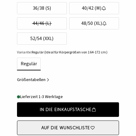
36/38 (S)
40/42 (M)
44/46 (L)
48/50 (XL)
52/54 (XXL)
Variante:
Regulär (Ideal für Körpergrößen von 164-172 cm)
Regulär
Größentabellen
Lieferzeit 1-3 Werktage
In die Einkaufstasche
Auf die Wunschliste