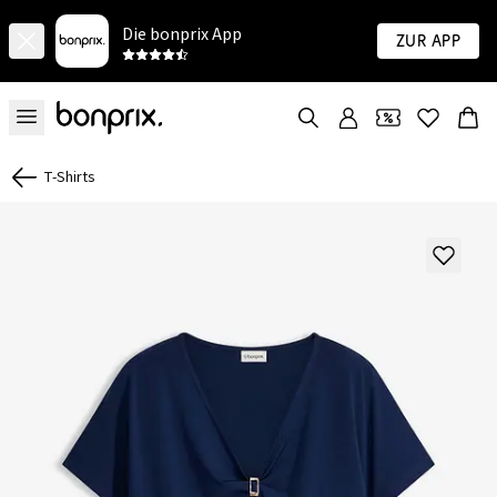
Die bonprix App
Zur App
T-Shirts