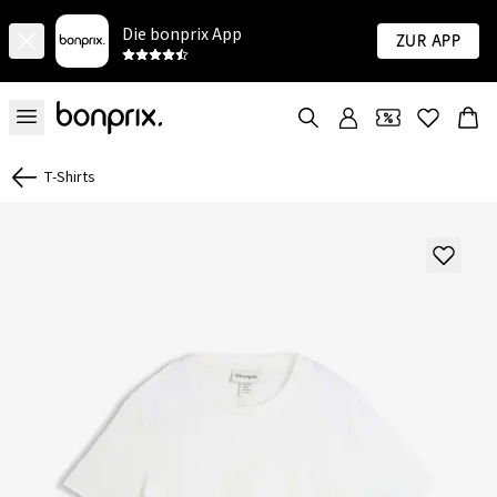
Die bonprix App
Zur App
T-Shirts