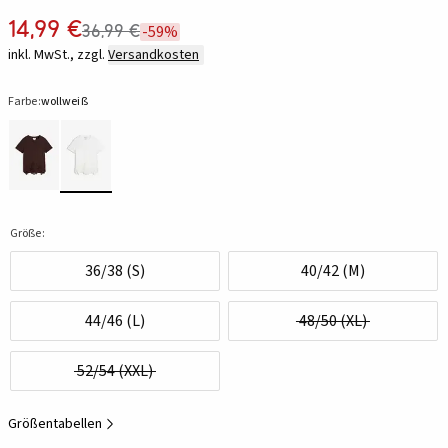
14,99 €
36,99 €
-59%
inkl. MwSt., zzgl.
Versandkosten
Farbe:
wollweiß
Größe:
36/38 (S)
40/42 (M)
44/46 (L)
48/50 (XL)
52/54 (XXL)
Größentabellen